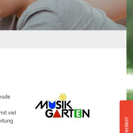
reude
it viel
eitung