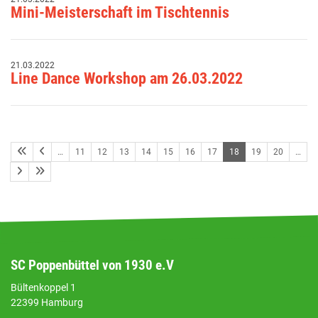
Mini-Meisterschaft im Tischtennis
21.03.2022
Line Dance Workshop am 26.03.2022
…
11
12
13
14
15
16
17
18
19
20
…
SC Poppenbüttel von 1930 e.V
Bültenkoppel 1
22399 Hamburg