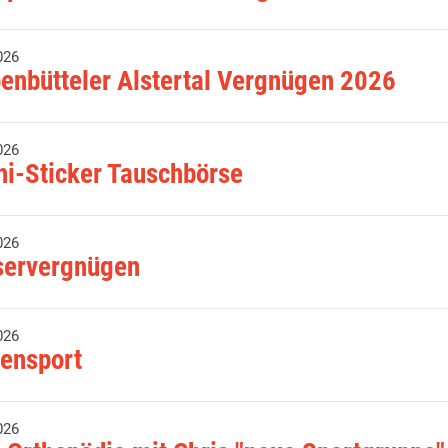
026
enbütteler Alstertal Vergnügen 2026
026
ni-Sticker Tauschbörse
026
ervergnügen
026
ensport
026