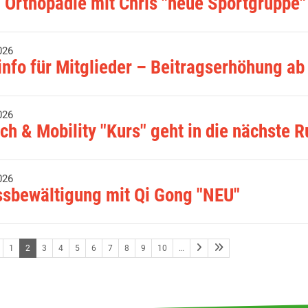
 Orthopädie mit Chris "neue Sportgruppe"
026
info für Mitglieder – Beitragserhöhung a
026
tch & Mobility "Kurs" geht in die nächste 
026
ssbewältigung mit Qi Gong "NEU"
1
2
3
4
5
6
7
8
9
10
…