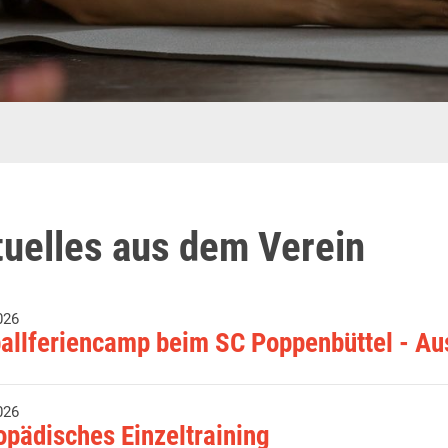
uelles aus dem Verein
026
allferiencamp beim SC Poppenbüttel - Au
026
opädisches Einzeltraining