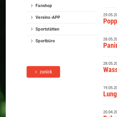
Fanshop
29.05.2
Vereins-APP
Popp
Sportstätten
28.05.2
Sportbüro
Pani
28.05.2
Wass
zurück
19.05.2
Lung
20.04.2